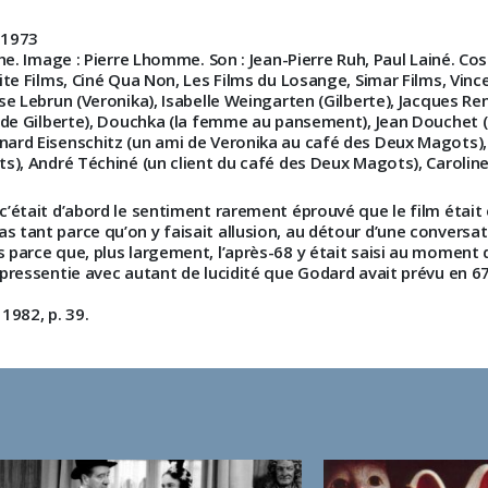
s 1973
ache. Image : Pierre Lhomme. Son : Jean-Pierre Ruh, Paul Lainé. C
te Films, Ciné Qua Non, Les Films du Losange, Simar Films, Vince
se Lebrun (Veronika), Isabelle Weingarten (Gilberte), Jacques Rena
 de Gilberte), Douchka (la femme au pansement), Jean Douchet (l’
rd Eisenschitz (un ami de Veronika au café des Deux Magots), No
), André Téchiné (un client du café des Deux Magots), Caroline 
 c’était d’abord le sentiment rarement éprouvé que le film était
tant parce qu’on y faisait allusion, au détour d’une conversatio
parce que, plus largement, l’après-68 y était saisi au moment de
t pressentie avec autant de lucidité que Godard avait prévu en 
1982, p. 39.