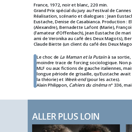
France, 1972, noir et blanc, 220 min.
Grand Prix spécial du jury au Festival de Canne
Réalisation, scénario et dialogues : Jean Eust
Eustache, Denise de Casabianca. Production : Eli
(Alexandre), Bernadette Lafont (Marie), Françoi
(l’amateur d’Offenbach), Jean Eustache (le mari
ami de Veronika au café des Deux Magots), Berna
Claude Biette (un client du café des Deux Magots
Le choc de
La Maman et la Putain
à sa sortie,
moindre trace de forcing sociologique. Non pas 
MLF ou aux fictions de gauche italiennes, mais 
longue période de grisaille, qu’Eustache avai
la théorie) et
Week-end
(pour les actes).
Alain Philippon,
Cahiers du cinéma
n° 336, mai 
ALLER PLUS LOIN