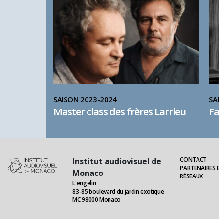
SAISON 2023-2024
SA
Master class des frères Larrieu
Fa
CONTACT
Institut audiovisuel de
PARTENAIRES 
Monaco
RÉSEAUX
L'engelin
83-85 boulevard du jardin exotique
MC 98000 Monaco