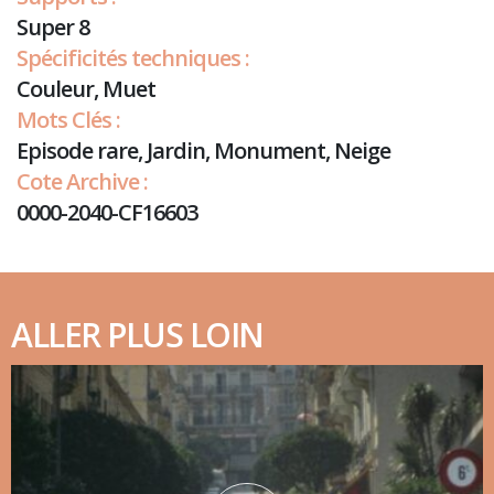
Super 8
Spécificités techniques :
Couleur, Muet
Mots Clés :
Episode rare, Jardin, Monument, Neige
Cote Archive :
0000-2040-CF16603
ALLER PLUS LOIN