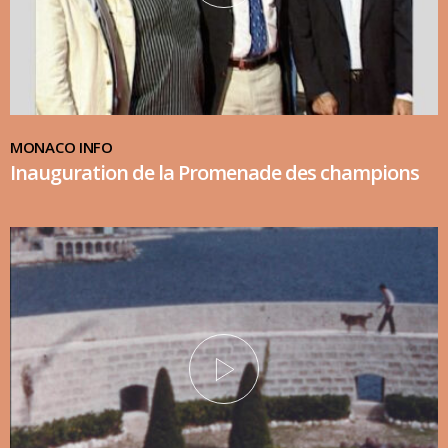
MONACO INFO
Inauguration de la Promenade des champions