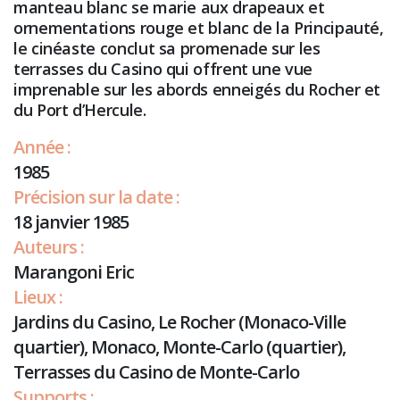
manteau blanc se marie aux drapeaux et
ornementations rouge et blanc de la Principauté,
le cinéaste conclut sa promenade sur les
terrasses du Casino qui offrent une vue
imprenable sur les abords enneigés du Rocher et
du Port d’Hercule.
Année :
1985
Précision sur la date :
18 janvier 1985
Auteurs :
Marangoni Eric
Lieux :
Jardins du Casino, Le Rocher (Monaco-Ville
quartier), Monaco, Monte-Carlo (quartier),
Terrasses du Casino de Monte-Carlo
Supports :