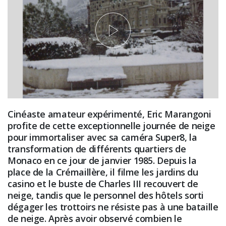
Cinéaste amateur expérimenté, Eric Marangoni
profite de cette exceptionnelle journée de neige
pour immortaliser avec sa caméra Super8, la
transformation de différents quartiers de
Monaco en ce jour de janvier 1985. Depuis la
place de la Crémaillère, il filme les jardins du
casino et le buste de Charles III recouvert de
neige, tandis que le personnel des hôtels sorti
dégager les trottoirs ne résiste pas à une bataille
de neige. Après avoir observé combien le