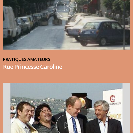
PRATIQUES AMATEURS
Rue Princesse Caroline