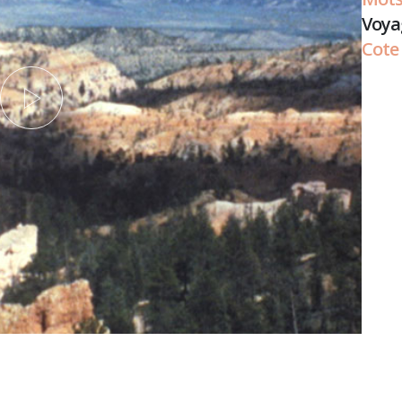
Voya
Cote 