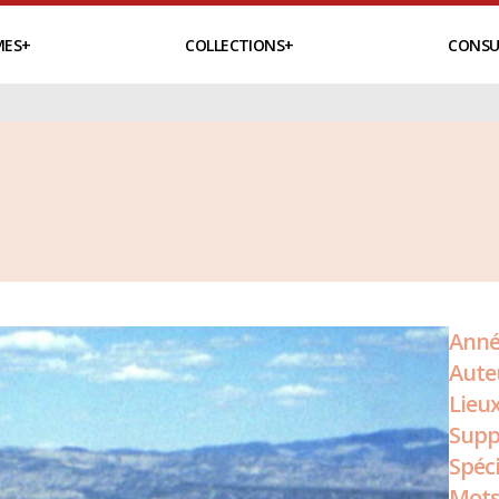
MES
COLLECTIONS
CONSU
Anné
Aute
Lieux
Supp
Spéci
Mots 