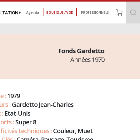
LTATION
Agenda
BOUTIQUE / VOD
PROFESSIONNELS
Fonds Gardetto
Années 1970
e :
1979
urs :
Gardetto Jean-Charles
 :
Etat-Unis
orts :
Super 8
ficités techniques :
Couleur, Muet
Clés :
Caméra, Paysage, Tourisme,