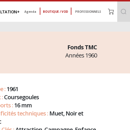
LTATION
Agenda
BOUTIQUE / VOD
PROFESSIONNELS
Fonds TMC
Années 1960
e :
1961
 :
Coursegoules
orts :
16 mm
ficités techniques :
Muet, Noir et
c
Clés :
Attraction, Campagne, Enfance,