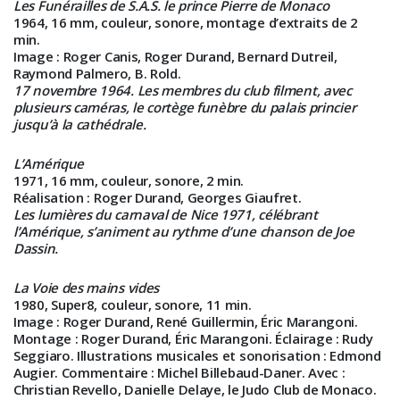
Les Funérailles de S.A.S. le prince Pierre de Monaco
1964, 16 mm, couleur, sonore, montage d’extraits de 2
min.
Image
: Roger Canis, Roger Durand, Bernard Dutreil,
Raymond Palmero, B. Rold.
17 novembre 1964. Les membres du club filment, avec
plusieurs caméras, le cortège funèbre du palais princier
jusqu’à la cathédrale.
L’Amérique
1971, 16 mm, couleur, sonore, 2 min.
Réalisation
: Roger Durand, Georges Giaufret.
Les lumières du carnaval de Nice 1971, célébrant
l’Amérique, s’animent au rythme d’une chanson de Joe
Dassin.
La Voie des mains vides
1980, Super8, couleur, sonore, 11 min.
Image
: Roger Durand, René Guillermin, Éric Marangoni.
Montage
: Roger Durand, Éric Marangoni.
Éclairage
: Rudy
Seggiaro. Illustrations musicales et sonorisation : Edmond
Augier.
Commentaire
: Michel Billebaud-Daner.
Avec
:
Christian Revello, Danielle Delaye, le Judo Club de Monaco.