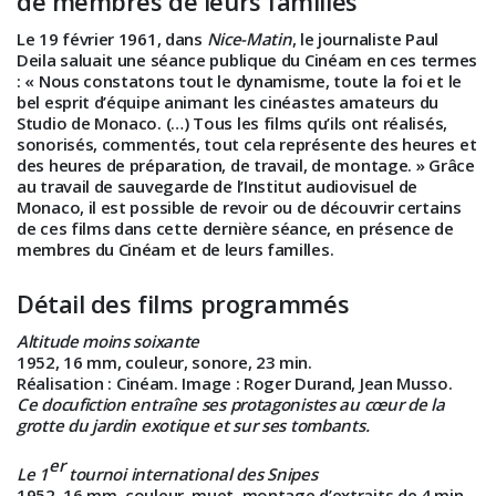
de membres de leurs familles
Le 19 février 1961, dans
Nice-Matin
, le journaliste Paul
Deila saluait une séance publique du Cinéam en ces termes
: « Nous constatons tout le dynamisme, toute la foi et le
bel esprit d’équipe animant les cinéastes amateurs du
Studio de Monaco. (…) Tous les films qu’ils ont réalisés,
sonorisés, commentés, tout cela représente des heures et
des heures de préparation, de travail, de montage. » Grâce
au travail de sauvegarde de l’Institut audiovisuel de
Monaco, il est possible de revoir ou de découvrir certains
de ces films dans cette dernière séance, en présence de
membres du Cinéam et de leurs familles.
Détail des films programmés
Altitude moins soixante
1952, 16 mm, couleur, sonore, 23 min.
Réalisation
: Cinéam. Image : Roger Durand, Jean Musso.
Ce docufiction entraîne ses protagonistes au cœur de la
grotte du jardin exotique et sur ses tombants.
er
Le 1
tournoi international des Snipes
1952, 16 mm, couleur, muet, montage d’extraits de 4 min.