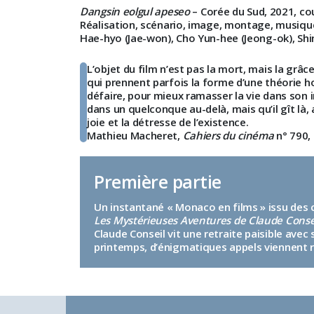
Dangsin eolgul apeseo
–
Corée du Sud, 2021, co
Réalisation, scénario, image, montage, musiqu
Hae-hyo (Jae-won), Cho Yun-hee (Jeong-ok), Shin
L’objet du film n’est pas la mort, mais la grâ
qui prennent parfois la forme d’une théorie ho
défaire, pour mieux ramasser la vie dans son 
dans un quelconque au-delà, mais qu’il gît la
joie et la détresse de l’existence.
Mathieu Macheret,
Cahiers du cinéma
n° 790,
Première partie
Un instantané « Monaco en films » issu des co
Les Mystérieuses Aventures de Claude Conse
Claude Conseil vit une retraite paisible avec
printemps, d’énigmatiques appels viennent r